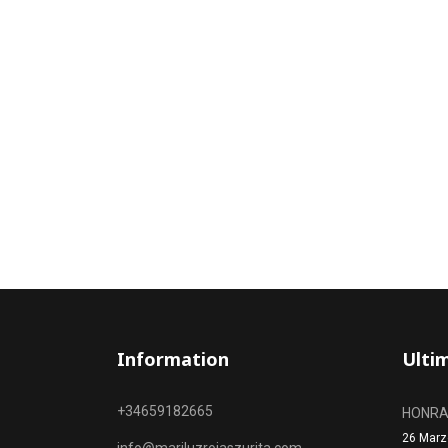
Information
Ulti
+34659182665
HONRAR
26 Marz
info@mariluzrojaszurita.com