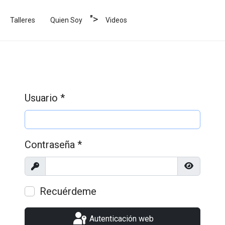
">
Talleres
Quien Soy
Videos
Usuario
*
Contraseña
*
Mostrar
Mostrar c
Recuérdeme
Autenticación web