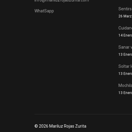
Sentir
WhatSapp
26 Marz
Cuidand
14 Ener
Sanar v
13 Ener
Soltar 
13 Ener
Mochil
13 Ener
© 2026 Mariluz Rojas Zurita